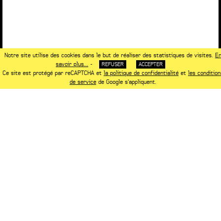
Notre site utilise des cookies dans le but de réaliser des statistiques de visites.
E
savoir plus...
-
REFUSER
ACCEPTER
Ce site est protégé par reCAPTCHA et
la politique de confidentialité
et
les condition
de service
de Google s'appliquent.
NOTRE ASSOCIÉ
www.saguez-and-partners.com
NOTRE PARTENAIRE
www.manganese-editions.com