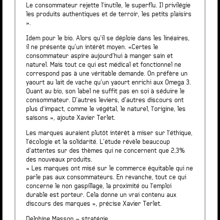
Le consommateur rejette l’inutile, le superflu. Il privilégie
les produits authentiques et de terroir, les petits plaisirs
».
Idem pour le bio. Alors qu’il se déploie dans les linéaires,
il ne présente qu’un intérêt moyen. «Certes le
consommateur aspire aujourd’hui à manger sain et
naturel. Mais tout ce qui est médical et fonctionnel ne
correspond pas à une véritable demande. On préfère un
yaourt au lait de vache qu’un yaourt enrichi aux Omega 3.
Quant au bio, son label ne suffit pas en soi à séduire le
consommateur. D’autres leviers, d’autres discours ont
plus d’impact, comme le végétal, le naturel, l’origine, les
saisons », ajoute Xavier Terlet.
Les marques auraient plutôt intérêt à miser sur l’éthique,
l’écologie et la solidarité. L’étude révèle beaucoup
d’attentes sur des thèmes qui ne concernent que 2,3%
des nouveaux produits.
« Les marques ont misé sur le commerce équitable qui ne
parle pas aux consommateurs. En revanche, tout ce qui
concerne le non gaspillage, la proximité ou l’emploi
durable est porteur. Cela donne un vrai contenu aux
discours des marques », précise Xavier Terlet.
Delphine Masson – stratégie