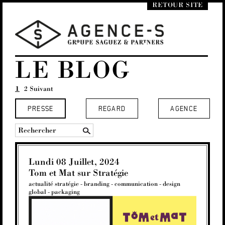
RETOUR SITE
LE BLOG
1
2
Suivant
PRESSE
REGARD
AGENCE
Lundi 08 Juillet, 2024
Tom et Mat sur Stratégie
actualité stratégie
-
branding
-
communication
-
design
global
-
packaging