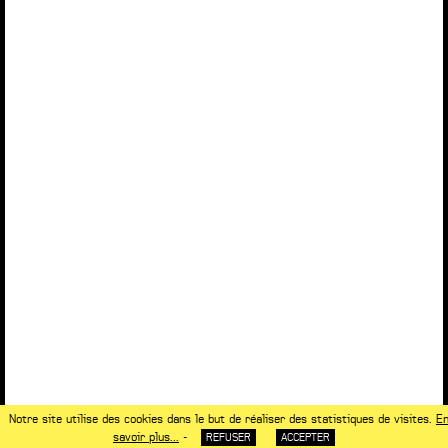
Notre site utilise des cookies dans le but de réaliser des statistiques de visites.
E
savoir plus...
-
REFUSER
ACCEPTER