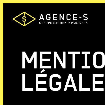
Agence-
S,
Groupe
Saguez
&
MENTI
Partners
LÉGAL