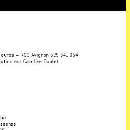
0 euros – RCS Avignon 529 541 054
cation est Caroline Boutet
dia
essensé