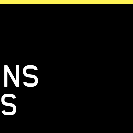
ONS
ES