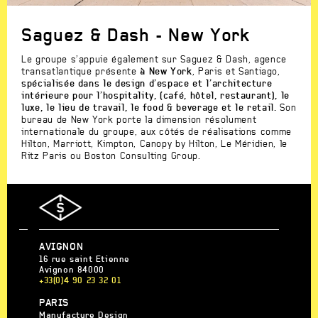
Saguez & Dash - New York
Le groupe s’appuie également sur Saguez & Dash, agence
transatlantique présente
à New York
, Paris et Santiago,
spécialisée dans le design d’espace et l’architecture
intérieure pour l’hospitality, (café, hôtel, restaurant), le
luxe, le lieu de travail, le food & beverage et le retail.
Son
bureau de New York porte la dimension résolument
internationale du groupe, aux côtés de réalisations comme
Hilton, Marriott, Kimpton, Canopy by Hilton, Le Méridien, le
Ritz Paris ou Boston Consulting Group.
AGENCE
AVIGNON
S
16 rue saint Etienne
Avignon
84000
+33(0)4 90 23 32 01
AGENCE
PARIS
S
Manufacture Design