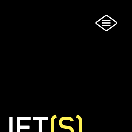
JET
(S)