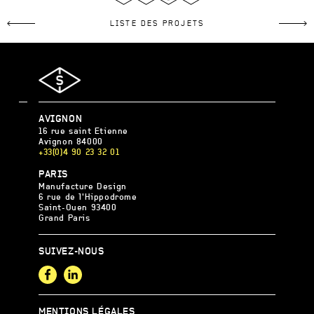
LinkedIn
Twitter
Facebook
Pinterest
LISTE DES PROJETS
AGENCE
AVIGNON
S
16 rue saint Etienne
Avignon
84000
+33(0)4 90 23 32 01
AGENCE
PARIS
S
Manufacture Design
6 rue de l'Hippodrome
Saint-Ouen
93400
Grand Paris
SUIVEZ-NOUS
Facebook
LinkedIn
MENTIONS LÉGALES