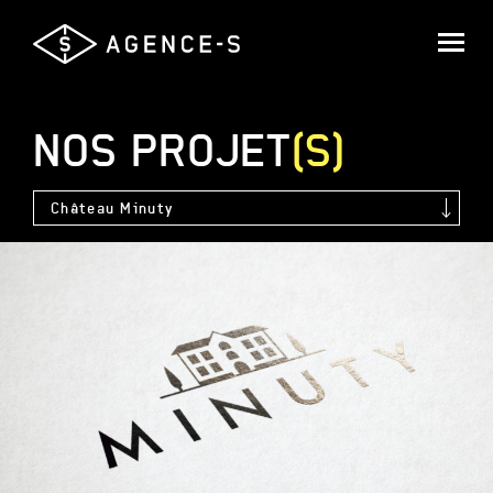
Agence-
S,
Groupe
Saguez
NOS
PROJET
(S)
&
Partners
Château Minuty