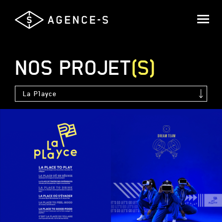
Agence-
S,
Groupe
Saguez
NOS
PROJET
(S)
&
Partners
La Playce