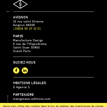
AGENCE
AVIGNON
S
16 rue saint Etienne
Avignon
84000
+33(0)4 90 23 32 01
AGENCE
PARIS
S
Manufacture Design
6 rue de l'Hippodrome
Saint-Ouen
93400
Grand Paris
SUIVEZ-NOUS
Facebook
LinkedIn
MENTIONS LÉGALES
© Agence S
PARTENAIRE
manganese-editions.com
Notre site utilise des cookies dans le but de réaliser des statistiques de visites.
MEMBRE DE L’UCC MED
UP