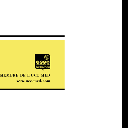
MEMBRE DE L’UCC MED
www.ucc-med.com