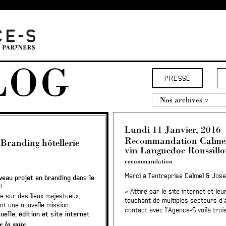
LOG
PRESSE
Nos archives
Lundi 11 Janvier, 2016
Recommandation Calmel
Branding hôtellerie
vin Languedoc Roussill
recommandation
Merci à l’entreprise Calmel & Jose
eau projet en branding dans le
!
« Attiré par le site internet et 
e sur des lieux majestueux,
touchant de multiples secteurs d’a
t une nouvelle mission.
contact avec l’Agence-S voilà troi
uelle, édition et site internet
re la suite