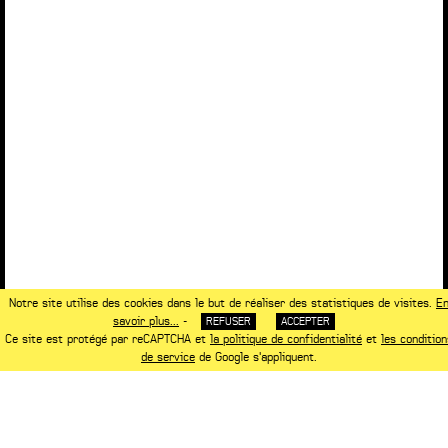
Notre site utilise des cookies dans le but de réaliser des statistiques de visites.
E
savoir plus...
-
REFUSER
ACCEPTER
Ce site est protégé par reCAPTCHA et
la politique de confidentialité
et
les condition
de service
de Google s'appliquent.