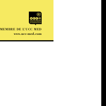
MEMBRE DE L’UCC MED
www.ucc-med.com