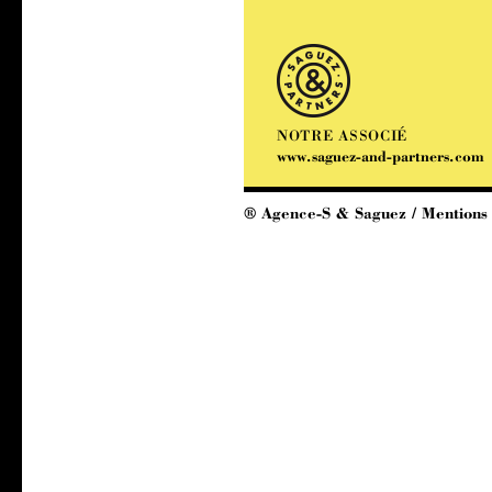
NOTRE ASSOCIÉ
www.saguez-and-partners.com
® Agence-S & Saguez /
Mentions 