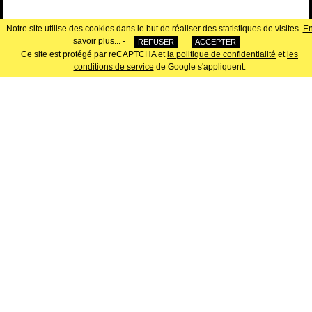
Notre site utilise des cookies dans le but de réaliser des statistiques de visites.
E
savoir plus...
-
REFUSER
ACCEPTER
Ce site est protégé par reCAPTCHA et
la politique de confidentialité
et
les
conditions de service
de Google s'appliquent.
NOTRE ASSOCIÉ
www.saguez-and-partners.com
NOTRE PARTENAIRE
www.manganese-editions.com