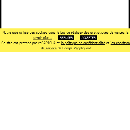
Notre site utilise des cookies dans le but de réaliser des statistiques de visites.
E
savoir plus...
-
REFUSER
ACCEPTER
Ce site est protégé par reCAPTCHA et
la politique de confidentialité
et
les condition
de service
de Google s'appliquent.
NOTRE ASSOCIÉ
www.saguez-and-partners.com
NOTRE PARTENAIRE
www.manganese-editions.com