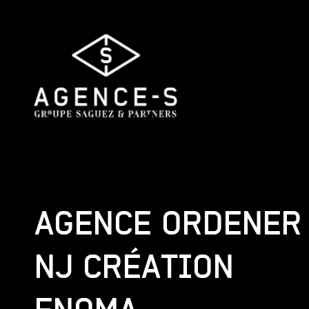
Agence-
S,
Groupe
Saguez
&
Partners
AGENCE ORDENER
NJ CRÉATION