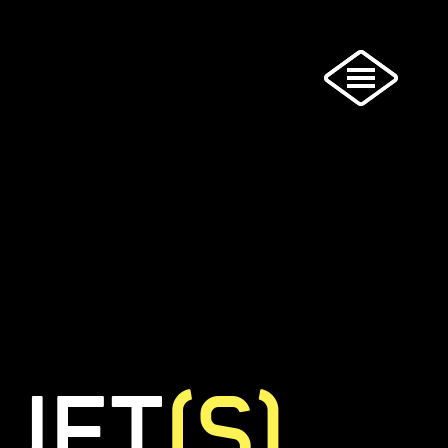
JET
(S)