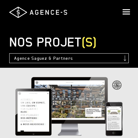
Agence-
S,
Groupe
Saguez
NOS
PROJET
(S)
&
Partners
Agence Saguez & Partners