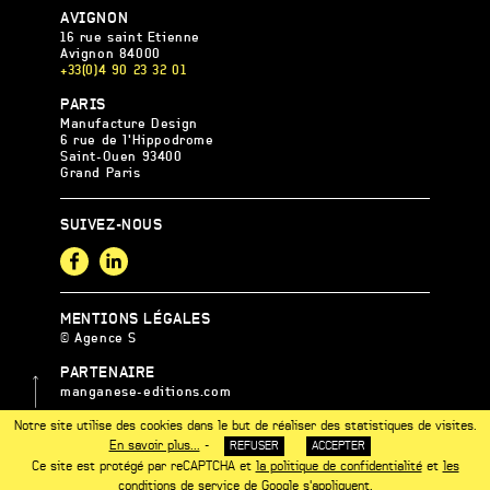
AGENCE
AVIGNON
S
16 rue saint Etienne
Avignon
84000
+33(0)4 90 23 32 01
AGENCE
PARIS
S
Manufacture Design
6 rue de l'Hippodrome
Saint-Ouen
93400
Grand Paris
SUIVEZ-NOUS
Facebook
LinkedIn
MENTIONS LÉGALES
© Agence S
PARTENAIRE
manganese-editions.com
MEMBRE DE L’UCC MED
Notre site utilise des cookies dans le but de réaliser des statistiques de visites.
UP
En savoir plus...
-
REFUSER
ACCEPTER
Ce site est protégé par reCAPTCHA et
la politique de confidentialité
et
les
conditions de service
de Google s'appliquent.