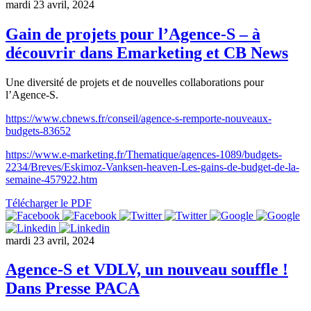
mardi 23 avril, 2024
Gain de projets pour l’Agence-S – à
découvrir dans Emarketing et CB News
Une diversité de projets et de nouvelles collaborations pour
l’Agence-S.
https://www.cbnews.fr/conseil/agence-s-remporte-nouveaux-
budgets-83652
https://www.e-marketing.fr/Thematique/agences-1089/budgets-
2234/Breves/Eskimoz-Vanksen-heaven-Les-gains-de-budget-de-la-
semaine-457922.htm
Télécharger le PDF
mardi 23 avril, 2024
Agence-S et VDLV, un nouveau souffle !
Dans Presse PACA