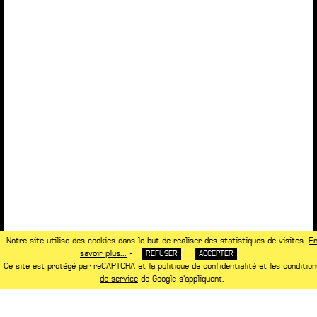
Notre site utilise des cookies dans le but de réaliser des statistiques de visites.
E
savoir plus...
-
REFUSER
ACCEPTER
Ce site est protégé par reCAPTCHA et
la politique de confidentialité
et
les condition
de service
de Google s'appliquent.