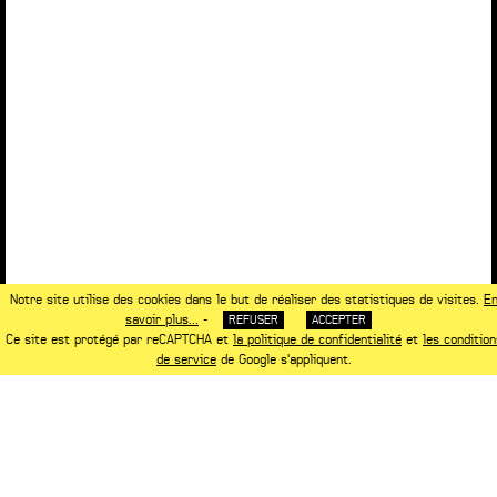
Notre site utilise des cookies dans le but de réaliser des statistiques de visites.
E
savoir plus...
-
REFUSER
ACCEPTER
Ce site est protégé par reCAPTCHA et
la politique de confidentialité
et
les condition
de service
de Google s'appliquent.