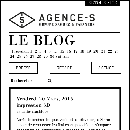
RETOUR SITE
LE BLOG
Précédent
1
2
3
4
5
…
15
16
17
18
19
20
21
22
23
24
25
26
27
28
29
30
Suivant
PRESSE
REGARD
AGENCE
Vendredi 20 Mars, 2015
impression 3D
actualité graphique
Après le cinéma, les jeux vidéo et la télévision, la 3D ne
cesse de repousser les limites du possible et s’empare