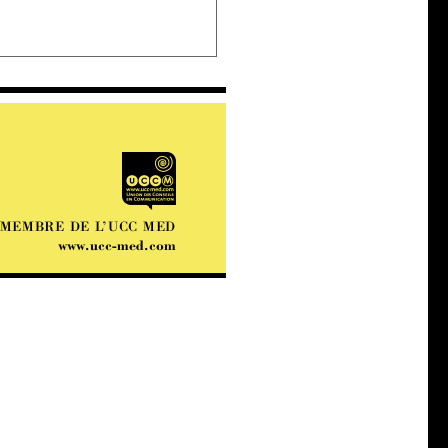
MEMBRE DE L’UCC MED
www.ucc-med.com