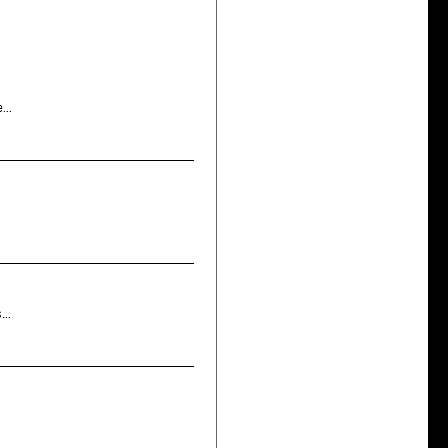
...
..