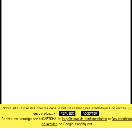
Notre site utilise des cookies dans le but de réaliser des statistiques de visites.
E
savoir plus...
-
REFUSER
ACCEPTER
Ce site est protégé par reCAPTCHA et
la politique de confidentialité
et
les condition
de service
de Google s'appliquent.