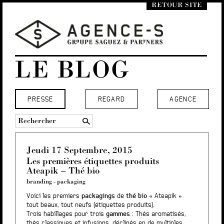
RETOUR SITE
LE BLOG
PRESSE
REGARD
AGENCE
Jeudi 17 Septembre, 2015
Les premières étiquettes produits
Ateapik – Thé bio
branding
-
packaging
Voici les premiers
packagings
de
thé bio
« Ateapik »
tout beaux, tout neufs (étiquettes produits).
Trois habillages pour trois
gammes
: Thés aromatisés,
thés classiques et infusions, déclinés en de multiples