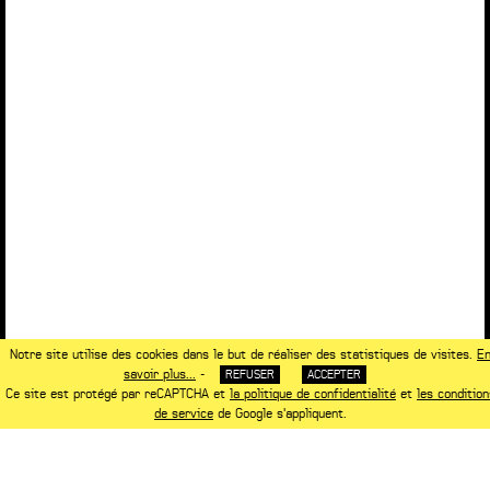
Notre site utilise des cookies dans le but de réaliser des statistiques de visites.
E
savoir plus...
-
REFUSER
ACCEPTER
Ce site est protégé par reCAPTCHA et
la politique de confidentialité
et
les condition
de service
de Google s'appliquent.