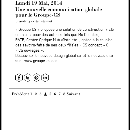
Lundi 19 Mai, 2014
Une nouvelle communication globale
pour le Groupe-CS
branding
-
site internet
« Groupe CS » propose une solution de construction « clé
en main » pour des acteurs tels que Mc Donald’s,
RATP, Centre Optique Mutualiste etc…, grâce à la réunion
des savoirs-faire de ses deux filiales « CS concept » &
« CS ouvrages ».
Découvrez le nouveau design global
ici
, et le nouveau site
sur :
www.groupe-cs.com
Précédent
1
2
3
4
5
6
7
8
Suivant