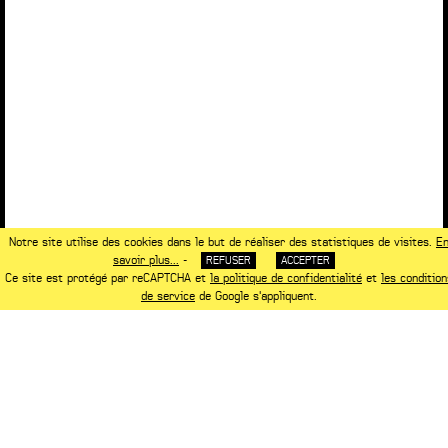
Notre site utilise des cookies dans le but de réaliser des statistiques de visites.
E
savoir plus...
-
REFUSER
ACCEPTER
Ce site est protégé par reCAPTCHA et
la politique de confidentialité
et
les condition
de service
de Google s'appliquent.
NOTRE ASSOCIÉ