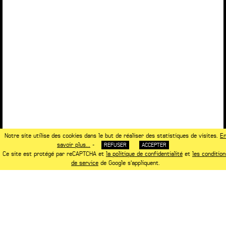
Notre site utilise des cookies dans le but de réaliser des statistiques de visites.
E
savoir plus...
-
REFUSER
ACCEPTER
Ce site est protégé par reCAPTCHA et
la politique de confidentialité
et
les condition
de service
de Google s'appliquent.