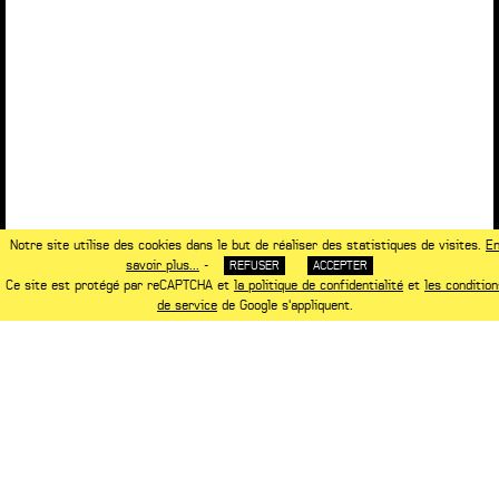
Notre site utilise des cookies dans le but de réaliser des statistiques de visites.
E
savoir plus...
-
REFUSER
ACCEPTER
Ce site est protégé par reCAPTCHA et
la politique de confidentialité
et
les condition
de service
de Google s'appliquent.
NOTRE ASSOCIÉ
www.saguez-and-partners.com