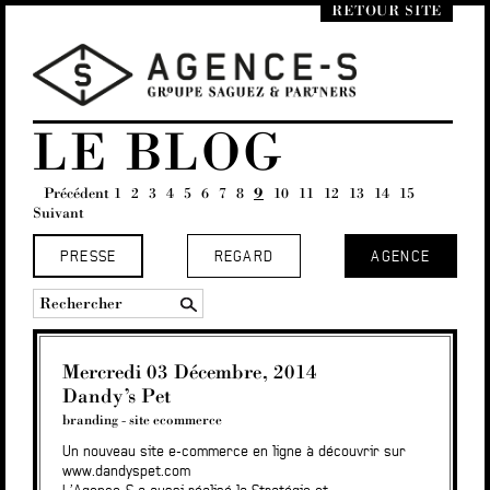
RETOUR SITE
LE BLOG
Précédent
1
2
3
4
5
6
7
8
9
10
11
12
13
14
15
Suivant
PRESSE
REGARD
AGENCE
Mercredi 03 Décembre, 2014
Dandy’s Pet
branding
-
site ecommerce
Un nouveau site e-commerce en ligne à découvrir sur
www.dandyspet.com