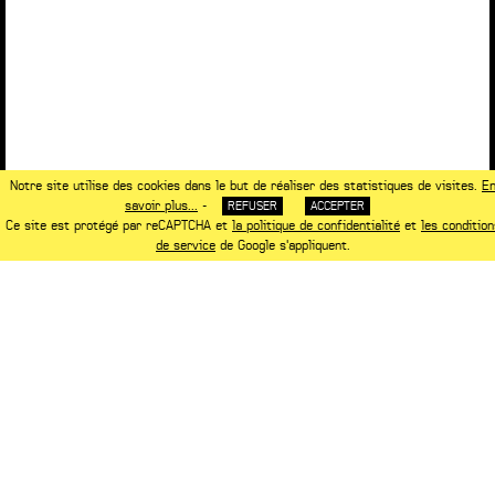
Notre site utilise des cookies dans le but de réaliser des statistiques de visites.
E
savoir plus...
-
REFUSER
ACCEPTER
Ce site est protégé par reCAPTCHA et
la politique de confidentialité
et
les condition
de service
de Google s'appliquent.
NOTRE ASSOCIÉ
www.saguez-and-partners.com