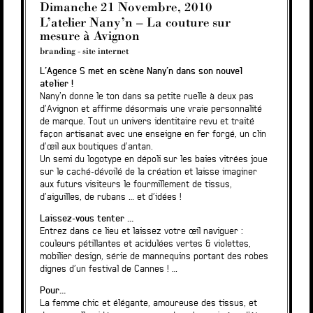
Dimanche 21 Novembre, 2010
L’atelier Nany’n – La couture sur
mesure à Avignon
branding
-
site internet
L’Agence S met en scène Nany’n dans son nouvel
atelier !
Nany’n donne le ton dans sa petite ruelle à deux pas
d’Avignon et affirme désormais une vraie personnalité
de marque. Tout un univers identitaire revu et traité
façon artisanat avec une enseigne en fer forgé, un clin
d’œil aux boutiques d’antan.
Un semi du logotype en dépoli sur les baies vitrées joue
sur le caché-dévoilé de la création et laisse imaginer
aux futurs visiteurs le fourmillement de tissus,
d’aiguilles, de rubans … et d’idées !
Laissez-vous tenter …
Entrez dans ce lieu et laissez votre œil naviguer :
couleurs pétillantes et acidulées vertes & violettes,
mobilier design, série de mannequins portant des robes
dignes d’un festival de Cannes ! …
Pour…
La femme chic et élégante, amoureuse des tissus, et