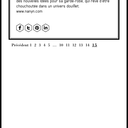
des nouvelles idées pour sa garde-robe, qui rêve d’être
chouchoutée dans un univers douillet.
www.nanyn.com
Précédent
1
2
3
4
5
…
10
11
12
13
14
15