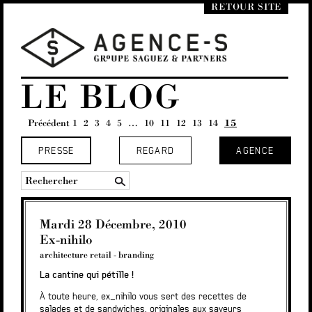
RETOUR SITE
LE BLOG
Précédent
1
2
3
4
5
…
10
11
12
13
14
15
PRESSE
REGARD
AGENCE
Mardi 28 Décembre, 2010
Ex-nihilo
architecture retail
-
branding
La cantine qui pétille !
À toute heure, ex_nihilo vous sert des recettes de
salades et de sandwiches, originales aux saveurs