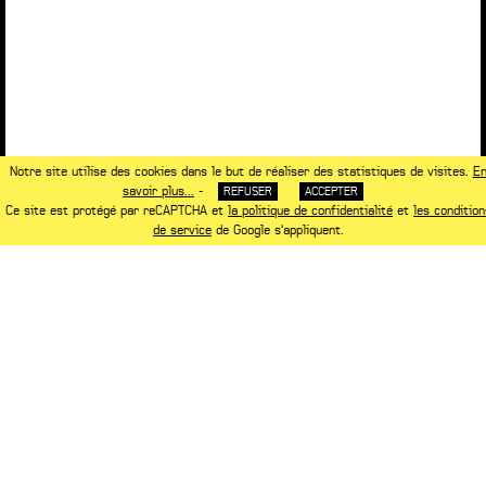
Notre site utilise des cookies dans le but de réaliser des statistiques de visites.
E
savoir plus...
-
REFUSER
ACCEPTER
Ce site est protégé par reCAPTCHA et
la politique de confidentialité
et
les condition
de service
de Google s'appliquent.
NOTRE ASSOCIÉ
www.saguez-and-partners.com