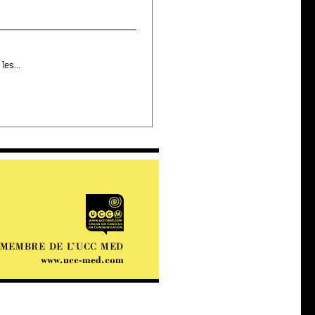
les...
MEMBRE DE L’UCC MED
www.ucc-med.com