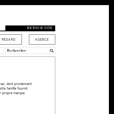
RETOUR SITE
REGARD
AGENCE
nac, dont proviennent
ette famille fournit
ur propre marque.