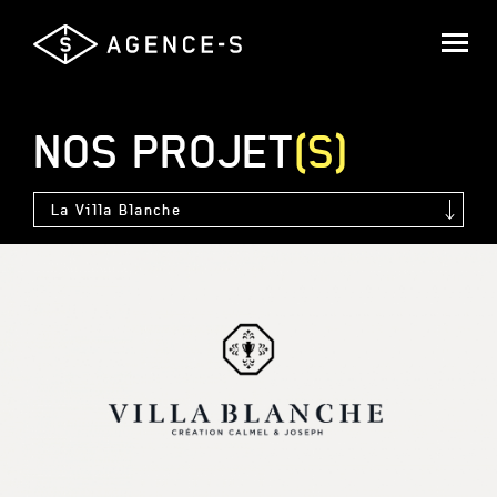
Agence-
S,
Groupe
Saguez
NOS
PROJET
(S)
&
Partners
La Villa Blanche