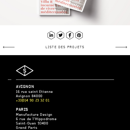
LinkedIn
Twitter
Facebook
Pinterest
LISTE DES PROJETS
AGENCE
AVIGNON
S
16 rue saint Etienne
Avignon
84000
+33(0)4 90 23 32 01
AGENCE
PARIS
S
Manufacture Design
6 rue de l'Hippodrome
Saint-Ouen
93400
Grand Paris